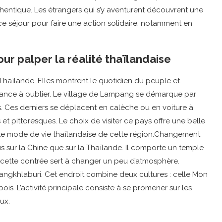
 authentique. Les étrangers qui s’y aventurent découvrent une
ce séjour pour faire une action solidaire, notamment en
our palper la réalité thaïlandaise
la Thaïlande. Elles montrent le quotidien du peuple et
dance à oublier. Le village de Lampang se démarque par
s. Ces derniers se déplacent en calèche ou en voiture à
 pittoresques. Le choix de visiter ce pays offre une belle
ette mode de vie thaïlandaise de cette région.Changement
 sur la Chine que sur la Thaïlande. Il comporte un temple
ns cette contrée sert à changer un peu d’atmosphère.
Sangkhlaburi. Cet endroit combine deux cultures : celle Mon
ois. L’activité principale consiste à se promener sur les
ux.