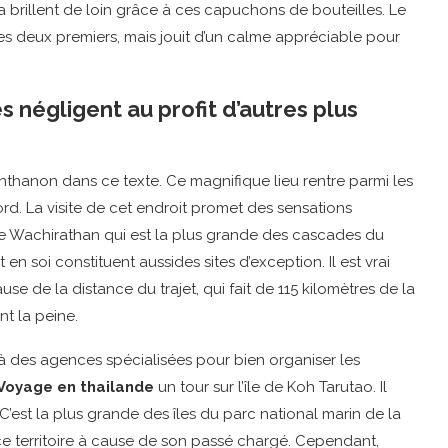
a brillent de loin grâce à ces capuchons de bouteilles. Le
 deux premiers, mais jouit d’un calme appréciable pour
s négligent au profit d’autres plus
Inthanon dans ce texte. Ce magnifique lieu rentre parmi les
 nord. La visite de cet endroit promet des sensations
 de Wachirathan qui est la plus grande des cascades du
n soi constituent aussides sites d’exception. Il est vrai
ause de la distance du trajet, qui fait de 115 kilomètres de la
nt la peine.
l à des agences spécialisées pour bien organiser les
Voyage en thailande
un tour sur l’île de Koh Tarutao. Il
C’est la plus grande des îles du parc national marin de la
e territoire à cause de son passé chargé. Cependant,