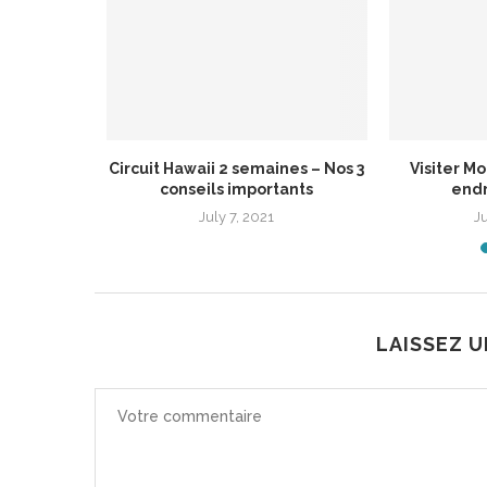
à faire dans
Circuit Hawaii 2 semaines – Nos 3
Visiter Mo
conseils importants
endr
1
July 7, 2021
J
LAISSEZ 