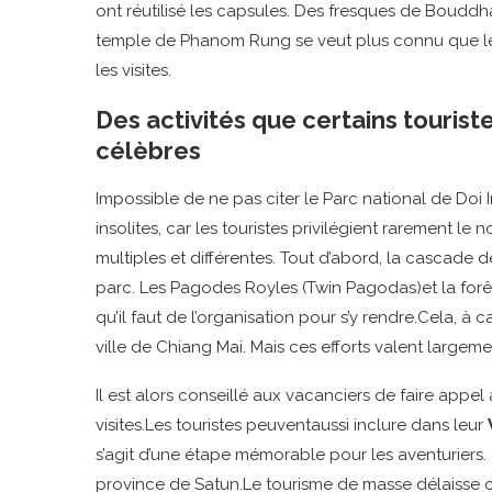
ont réutilisé les capsules. Des fresques de Bouddh
temple de Phanom Rung se veut plus connu que les
les visites.
Des activités que certains touriste
célèbres
Impossible de ne pas citer le Parc national de Doi 
insolites, car les touristes privilégient rarement le
multiples et différentes. Tout d’abord, la cascade
parc. Les Pagodes Royles (Twin Pagodas)et la forêt e
qu’il faut de l’organisation pour s’y rendre.Cela, à c
ville de Chiang Mai. Mais ces efforts valent largeme
Il est alors conseillé aux vacanciers de faire appe
visites.Les touristes peuventaussi inclure dans leur
s’agit d’une étape mémorable pour les aventuriers. 
province de Satun.Le tourisme de masse délaisse c