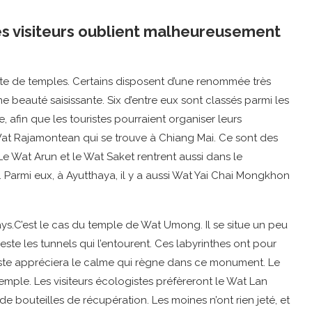
s visiteurs oublient malheureusement
e de temples. Certains disposent d’une renommée très
ne beauté saisissante. Six d’entre eux sont classés parmi les
, afin que les touristes pourraient organiser leurs
le Wat Rajamontean qui se trouve à Chiang Mai. Ce sont des
e Wat Arun et le Wat Saket rentrent aussi dans le
. Parmi eux, à Ayutthaya, il y a aussi Wat Yai Chai Mongkhon
 pays.C’est le cas du temple de Wat Umong. Il se situe un peu
reste les tunnels qui l’entourent. Ces labyrinthes ont pour
ouriste appréciera le calme qui règne dans ce monument. Le
emple. Les visiteurs écologistes préfèreront le Wat Lan
de bouteilles de récupération. Les moines n’ont rien jeté, et