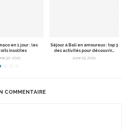
naco en 1 jour : les
Séjour à Bali en amoureux : top 3
F
oits insolites
des activités pour découvrir…
une 30, 2021
June 25, 2021
UN COMMENTAIRE