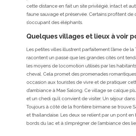
cette distance en fait un site privilégié, intact et
faune sauvage et préservée. Certains profitent de 
s’occupant des éléphants.
Quelques villages et lieux à voir p
Les petites villes illustrent parfaitement l’âme de 
racontent un passé que les grandes cités ont ten
les moyens de locomotion utilisés par les habitant
cheval. Cela promet des promenades romantiques et
occasion aux touristes de vivre et de pratiquer c
d’ambiance à Mae Salong. Ce village se calque plus
et un chedi qu’il convient de visiter. Un séjour da
Toujours à côté de la frontière birmane se trouve 
et thaïlandaise. Les deux se relient par un pont en b
bords du lac et à s’imprégner de l’ambiance des lie