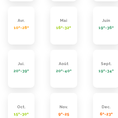
Avr.
Mai
Juin
10º-28º
16º-32º
19º-36º
Jui.
Août
Sept.
20º-39º
20º-40º
19º-34º
Oct.
Nov.
Dec.
15º-30º
9º-25
6º-23º