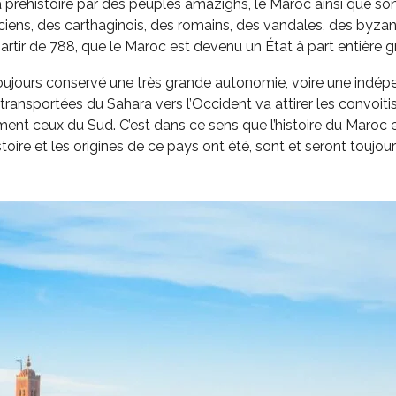
 préhistoire par des peuples amazighs, le Maroc ainsi que son 
ciens, des carthaginois, des romains, des vandales, des byzan
artir de 788, que le Maroc est devenu un État à part entière grâ
toujours conservé une très grande autonomie, voire une indé
s transportées du Sahara vers l’Occident va attirer les convoiti
nt ceux du Sud. C’est dans ce sens que l’histoire du Maroc 
toire et les origines de ce pays ont été, sont et seront toujour