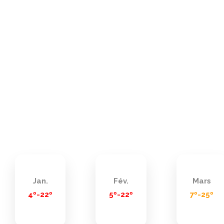
Jan.
Fév.
Mars
4º-22º
5º-22º
7º-25º