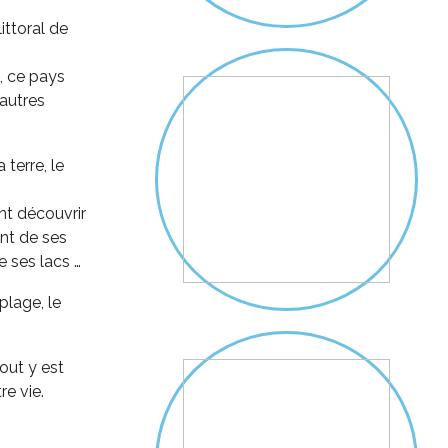
ittoral de
, ce pays
 autres
 terre, le
t découvrir
nt de ses
e ses lacs …
plage, le
out y est
re vie.