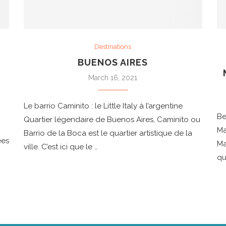
Destinations
BUENOS AIRES
March 16, 2021
Le barrio Caminito : le Little Italy à l’argentine
Be
Quartier légendaire de Buenos Aires, Caminito ou
Ma
Barrio de la Boca est le quartier artistique de la
ées
Ma
ville. C’est ici que le …
qu